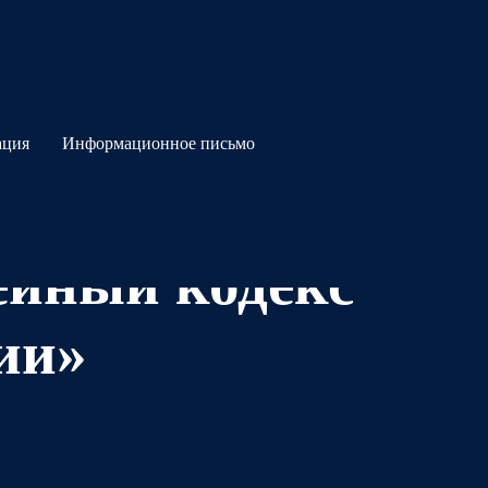
ация
Информационное письмо
н
ейный кодекс
ии»