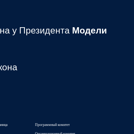
на у Президента
Модели
кона
аница
Программный комитет
Организационный комитет