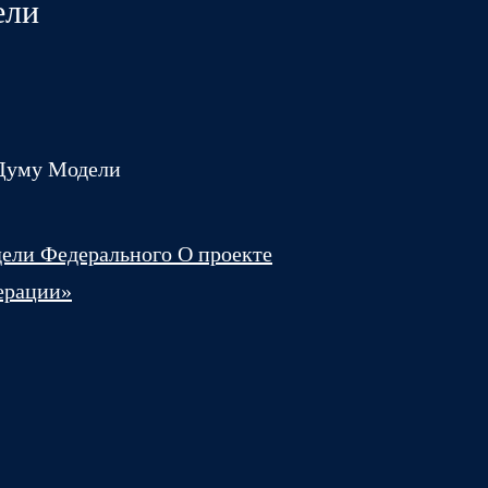
ели
 Думу Модели
дели Федерального
О проекте
ерации»