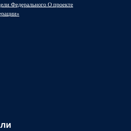
дели Федерального
О проекте
ерации»
ели