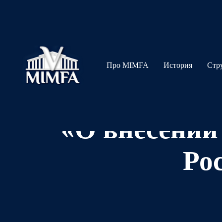
Про MIMFA
История
Стр
«О внесении
Ро